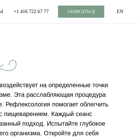
Ы
+1 416 722 67 77
EN
ЗАПИСАТЬСЯ
 воздействует на определенные точки
низме. Эта расслабляющая процедура
. Рефлексология помогает облегчить
 с пищеварением. Каждый сеанс
ванный подход. Испытайте глубокое
го организма. Откройте для себя